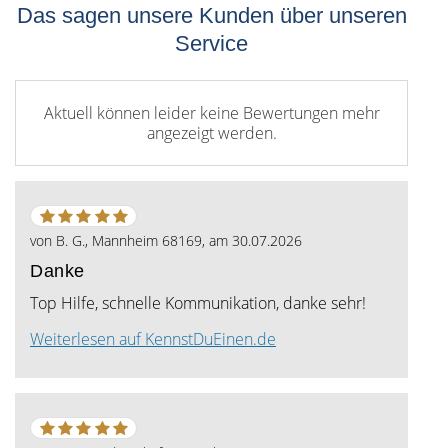
Das sagen unsere Kunden über unseren
Service
Aktuell können leider keine Bewertungen mehr
angezeigt werden.
5
von
5
von
B. G., Mannheim 68169
, am
30.07.2026
Sternen
Danke
Top Hilfe, schnelle Kommunikation, danke sehr!
Weiterlesen auf KennstDuEinen.de
5
von
5